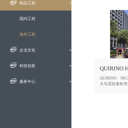
组织机构
企业新闻
精品工程
+
下属公司
通知公告
国内工程
发展历程
招标信息
海外工程
荣誉资质
媒体聚焦
企业文化
+
企业宣传片
企业文化
科技创新
+
QUIRINO H
员工风采
科研动态
服务中心
+
大马尼拉奎松市内
里。面对当地恶
交通拥堵、台风
文明创建
科研成果
人才招聘
利因素的影响，
终按期完成了全
的充分肯定，为
党群工作
技术交流
动态地图