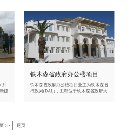
罗安达市供水系统改造工程
铁木森省政府办公楼项目
水系
铁木森省政府办公楼项目业主为铁木森省
新建
行政局(DAL)，工程位于铁木森省政府大
线管
院内，建筑面积3600m2，由省长办公室
广、
和其它100个办公室组成，工程的结构形
时完
式为框架剪力墙结构。
地政
页 >>
尾页
拉大
安哥