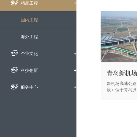
组织机构
企业新闻
精品工程
+
下属公司
通知公告
国内工程
发展历程
招标信息
海外工程
荣誉资质
媒体聚焦
企业文化
+
企业宣传片
企业文化
科技创新
+
新机场高速公路
员工风采
科研动态
服务中心
+
段）位于青岛胶
场整体项目的重
承建其6座匝道
文明创建
科研成果
人才招聘
根、桩基系梁8
52根、盖梁24
道桥全长2.2K
党群工作
技术交流
动态地图
浇筑混凝土8万