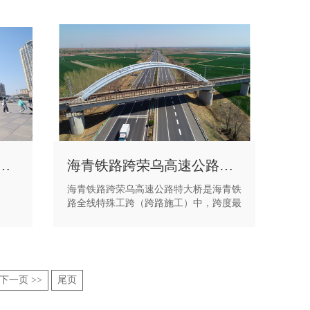
车站站前广场改造项目
海青铁路跨荣乌高速公路特大桥
海青铁路跨荣乌高速公路特大桥是海青铁
路全线特殊工跨（跨路施工）中，跨度最
大，风险最高的一个，主跨
（DK9+723.950～DK9+789.65）上部采
用钢管混凝土系杆拱结构，计算跨径
64m，梁长65.5m。
下一页 >>
尾页