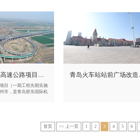
青岛新机场高速公路项目（一期先期实施段）
青岛火
项目（一期工程先期实施
州市，是青岛胶东国际机
要交通枢纽工程。我公司
桥。共计钻孔灌注桩355
4根、墩柱84排、墩柱系梁
根、现浇箱梁24联。6座匝
M,全桥平均高度为19米，
首页
<< 上一页
1
2
3
4
5
6
立方，现已通车运行。