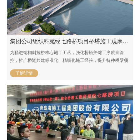
集团公司组织科苑经七路桥项目桥塔施工观摩交流活动 / 2026-06-10
为精进钢构斜拉桥核心施工工艺，强化桥塔关键工序质量管
控，推广桥隧共建标准化、精细化施工经验，提升特种桥梁项
目技术攻坚与管理水平，6月8日，集团公司组织各在建项目技
了解详情
术负责人、施工及质量安全骨干，赴青岛张村河科苑经七路桥
项目开展桥塔施工专项内部观摩交流活动，通过对标标杆现
场，实现互学互鉴、提质增效。