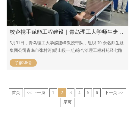
校企携手赋能工程建设｜青岛理工大学师生走进海德集团科苑经七路桥项目观摩研学 / 2026-06-05
5月31日，青岛理工大学赵建峰教授带队，组织 70 余名师生赴
集团公司青岛市张村河(崂山段一期)综合治理工程科苑经七路
桥项目，开展实地研学交流活动。集团总工办、二分公司接
了解详情
待，中铁建大桥局项目技术负责人张立涛围绕项目斜拉桥施工
技术进行专题授课讲解，搭建起高校理论教学与施工现场实践
互通的桥梁。
首页
<< 上一页
1
2
3
4
5
6
下一页 >>
尾页