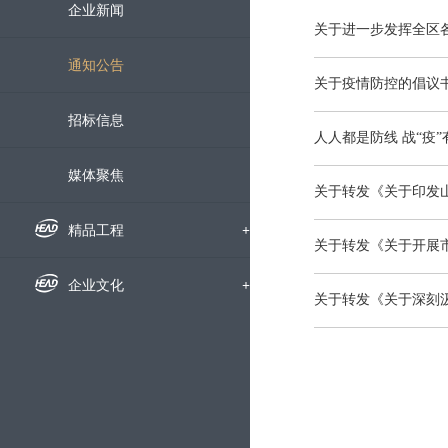
组织机构
企业新闻
关于进一步发挥全区
下属公司
通知公告
关于疫情防控的倡议
发展历程
招标信息
人人都是防线 战“疫
荣誉资质
媒体聚焦
关于转发《关于印发
企业宣传片
精品工程
+
关于转发《关于开展
国内工程
企业文化
+
关于转发《关于深刻
海外工程
企业文化
科技创新
+
员工风采
科研动态
服务中心
+