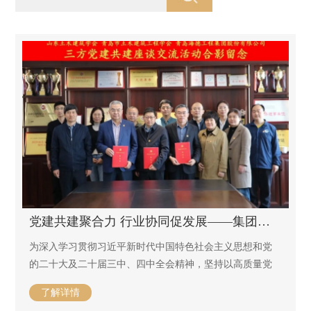
党建共建聚合力 行业协同促发展——集团与山东土木建筑学会、青岛市土木建筑工程学会三方党建共建活动圆满举行
为深入学习贯彻习近平新时代中国特色社会主义思想和党
的二十大及二十届三中、四中全会精神，坚持以高质量党
建引领企业与行业高质量发展，推动党建工作与生产经
了解详情
营、行业服务深度融合，4月2日，集团联合山东土木建筑