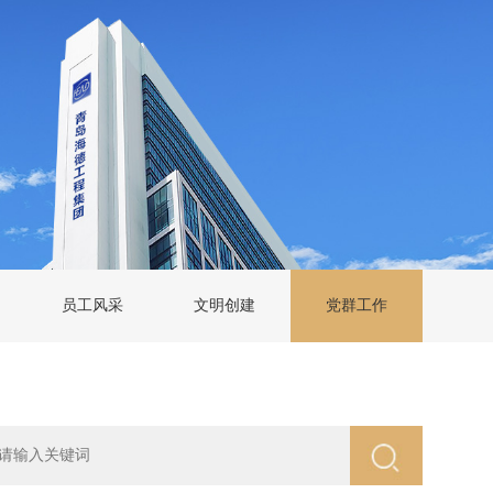
员工风采
文明创建
党群工作