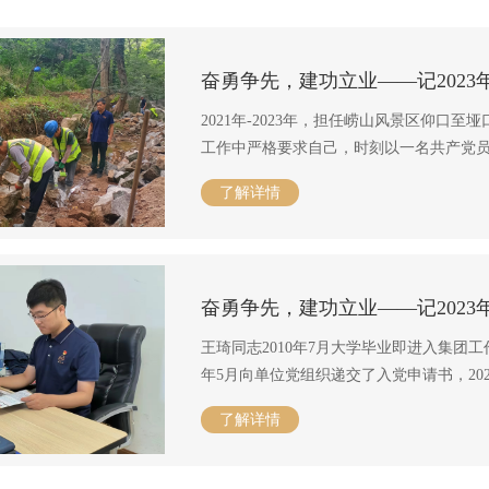
奋勇争先，建功立业——记202
2021年-2023年，担任崂山风景区仰口
工作中严格要求自己，时刻以一名共产党
求真务实，处处不忘加强思想政治学习，
了解详情
用，认真履行岗位职责，努力提高岗位水
奋勇争先，建功立业——记202
王琦同志2010年7月大学毕业即进入集团工
年5月向单位党组织递交了入党申请书，2020
正。
了解详情