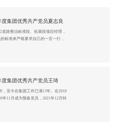
3年度集团优秀共产党员夏志良
至垭口道路整治标准段、拓展段项目经理，
员的标准来严格要求自己的一言一行，
在项目中处处做表率，发挥模范带头作
平。
3年度集团优秀共产党员王琦
作，至今在集团工作已满13年。在2018
年11月成为预备党员，2021年12月转