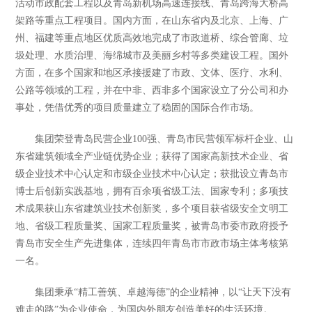
活动市政配套工程以及青岛新机场高速连接线、青岛跨海大桥高
架路等重点工程项目。国内方面，在山东省内及北京、上海、广
州、福建等重点地区优质高效地完成了市政道桥、综合管廊、垃
圾处理、水质治理、海绵城市及美丽乡村等多类建设工程。国外
方面，在多个国家和地区承接援建了市政、文体、医疗、水利、
公路等领域的工程，并在中非、西非多个国家设立了分公司和办
事处，凭借优秀的项目质量建立了稳固的国际合作市场。
集团荣登青岛民营企业100强、青岛市民营领军标杆企业、山
东省建筑领域全产业链优势企业；获得了国家高新技术企业、省
级企业技术中心认定和市级企业技术中心认定；获批设立青岛市
博士后创新实践基地，拥有百余项省级工法、国家专利；多项技
术成果获山东省建筑业技术创新奖，多个项目获省级安全文明工
地、省级工程质量奖、国家工程质量奖，被青岛市委市政府授予
青岛市安全生产先进集体，连续四年青岛市市政市场主体考核第
一名。
集团秉承“精工善筑、卓越海德”的企业精神，以“让天下没有
难走的路”为企业使命，为国内外朋友创造美好的生活环境。