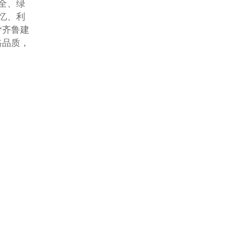
全、绿
忆、利
“齐鲁建
格品质，