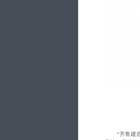
文明创建
科研成果
人才招聘
党群工作
技术交流
动态地图
“齐鲁建造”