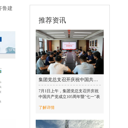
齐鲁建
推荐资讯
集团党总支召开庆祝中国共产党成立105周年暨“七一”表彰大会 / 2026-07-01
7月1日上午，集团党总支召开庆祝
中国共产党成立105周年暨“七一”表
彰大会，激励全体党员不忘初心、
了解详情
牢记使命，争先创优、勇挑重担，
以高质量党建引领高质量发展，奋
力开创改革发展新局面。集团党总
支书记、董事长巩光磊出席会议并