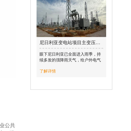
讲授专题党课，集团党总支委员、
总裁白正海主持会议。
尼日利亚变电站项目主变压器等设备安装工作高效有序推进 / 2026-06-29
眼下尼日利亚已全面进入雨季，持
续多发的强降雨天气，给户外电气
施工带来多重难题：施工现场泥泞
了解详情
湿滑、大件运输通行受阻、电力设
备防潮防护标准严苛，各类不利因
素叠加。面对重重考验，AfDB-lot1
变电站项目 Zaria 变电站施工团队
在项目经理户国杰统筹带领下，主
动迎难而上，优化施工组织、多方
统筹协调，站内电气安装各项工序
稳步高效开展。
业公共