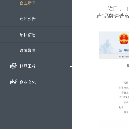
组织机构
企业新闻
近日，山东省
造”品牌遴选
下属公司
通知公告
发展历程
招标信息
荣誉资质
媒体聚焦
企业宣传片
精品工程
+
国内工程
企业文化
+
海外工程
企业文化
科技创新
+
员工风采
科研动态
服务中心
+