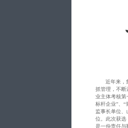
近年来，集团
抓管理，不断
业主体考核第
标杆企业”、
监事长单位、
位。
此次获选
是一份责任与