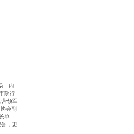
场，内
市政行
民营领军
程协会副
长单
荣誉，更