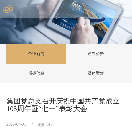
企业新闻
通知公告
招标信息
媒体聚焦
集团党总支召开庆祝中国共产党成立
105周年暨“七一”表彰大会
2026-07-01
/
619