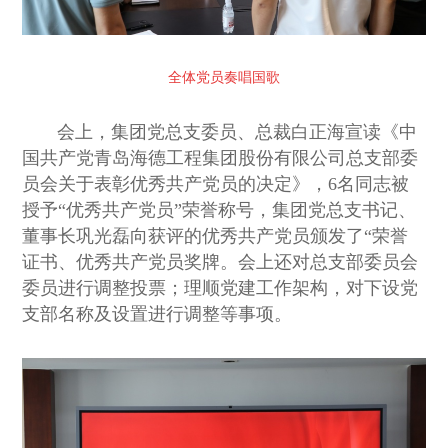
全体党员奏唱国歌
会上，集团党总支委员、总裁白正海宣读《中
国共产党青岛海德工程集团股份有限公司总支部委
员会关于表彰优秀共产党员的决定》，6名同志被
授予“优秀共产党员”荣誉称号，集团党总支书记、
董事长巩光磊向获评的优秀共产党员颁发了“荣誉
证书、优秀共产党员奖牌。会上还对总支部委员会
委员进行调整投票；理顺党建工作架构，对下设党
支部名称及设置进行调整等事项。