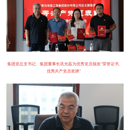
集团党总支书记、集团董事长巩光磊为优秀党员颁发“荣誉证书、
优秀共产党员奖牌”