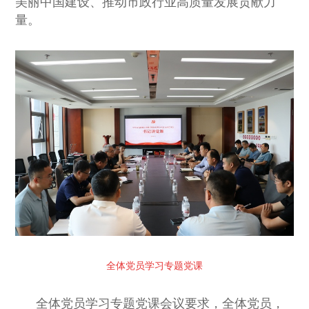
美丽中国建设、推动市政行业高质量发展贡献力
量。
全体党员学习专题党课
全体党员学习专题党课会议要求，全体党员，