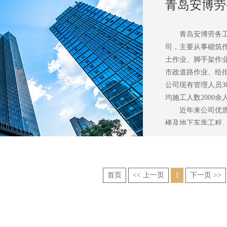
青岛安博劳
现浇连续梁、京沪
路、园林及土建项
目前在建青岛地铁
青岛安博劳务
次结构劳务分包工程
司，主要从事砌筑
云世界C1地块总
土作业、脚手架作
前项目周边环境整
市政道路作业、给
段）道路项目及监理项
公司现有管理人员3
桩号3+711.94
均施工人数2000余
造项目一标段工程
近年来公司优
PPP项目社区改造
楼及地下车库工程
置楼二期（48#-
目、即墨市2016
利，受到业主及上
美丽乡村示范村项目
公司坚持走质量兴业
农田建设项目、莱
会，拓宽市场、加
经济区海水淡化PP
首页
<< 上一页
1
下一页 >>
集团股份有限公司
程、宿州马鞍山现
公司管理先进、资
给排水项目建设。公
信敬业、创造卓越、
服务理念服务社会
效、优质、诚信、
公司管理先进