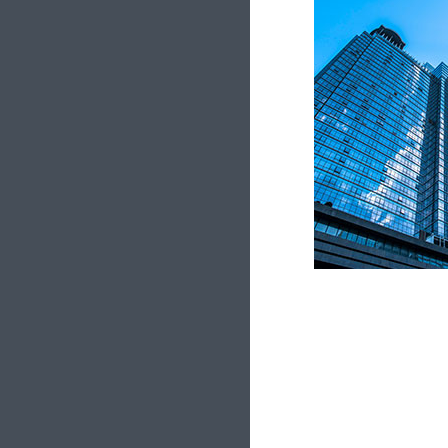
招标信息
海外工程
企业文化
科技创新
+
媒体聚焦
员工风采
科研动态
服务中心
+
文明创建
科研成果
人才招聘
党群工作
技术交流
动态地图