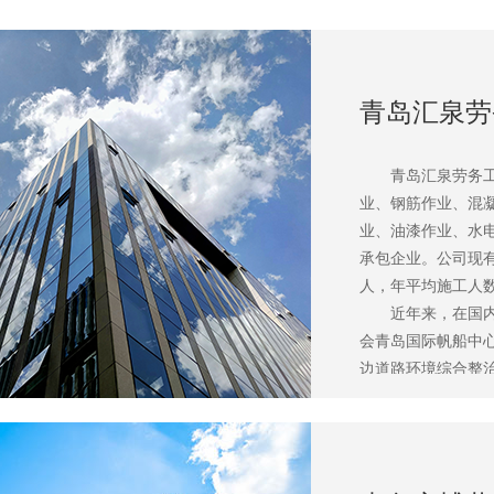
青岛汇泉劳
青岛汇泉劳务
业、钢筋作业、混
业、油漆作业、水
承包企业。
公司现有
人，年平均施工人数
近年来，在国
会青岛国际帆船中
边道路环境综合整
国际航站楼及楼前
岛市城管执法局办
安装工程、青岛杭州
汉客运专线河南段