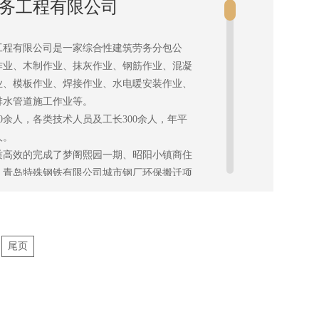
务工程有限公司
高铁江苏段轨道板安装工程等市政、公路、铁
目建设。
一号线工程瓦屋庄停车场（上盖）主体结构二
工程有限公司是一家综合性建筑劳务分包公
、米蓝公馆项目（1.3期5#楼及车库）、海尔
作业、木制作业、抹灰作业、钢筋作业、混凝
包工程（东区）、浮山生态公园（崂山区）浮山
业、模板作业、焊接作业、水电暖安装作业、
治工程、邹平县月河一路（黄山五路至北外环
排水管道施工作业等。
目SG02（施工标）：月河一路桩号2+000-
0余人，各类技术人员及工长300余人，年平
7施工（不包含肖镇干渠桥）工程、金华路33号改
人。
项目、青岛蓝色硅谷核心区市政基础设施建设
质高效的完成了梦阁熙园一期、昭阳小镇商住
市政配套建设工程、平度市潘家疃社区村民安
、青岛特殊钢铁有限公司城市钢厂环保搬迁项
51#楼）项目机电预埋及安装工程等项目进展顺
年农业综合开发高标准农田建设、莱西市2017年
级主管部门的好评。
、莱西市2017年农业综合开发日庄镇高标准
之路，本着“以人为本”的服务理念服务社
西市河头店镇中心社区一期工程、青岛董家口
快发展。是青建集团股份公司、青岛海德工程
P项目、鲁商泰吾士小镇K1-2地块供热配套工
尾页
等单位的十佳劳务合作队伍。
代产业园花山路等市政、房建、公路、园林及
信良好、技术领先、人力资源雄厚，秉承“诚
司坚持走质量兴业之路，本着“以人为本”的
合作共赢、和谐发展”的企业精神，以“高
，拓宽市场、加快发展。
务实”的态度为国内外朋友创造美好的工作和
、资信良好、技术领先、人力资源雄厚，秉