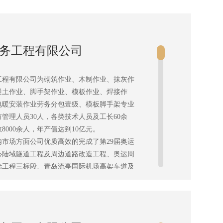
务工程有限公司
工程有限公司为砌筑作业、木制作业、抹灰作
凝土作业、脚手架作业、模板作业、焊接作
电暖安装作业劳务分包壹级、模板脚手架专业
管理人员30人，各类技术人员及工长60余
8000余人，年产值达到10亿元。
内市场方面公司优质高效的完成了第29届奥运
心陆域隧道工程及周边道路改造工程、奥运周
治工程三标段、青岛流亭国际机场高架车道及
区地下停车场基坑支护工程和停车场工程、青
公楼安装工程、烟台旭家国际双星二期土建及
支路－鞍山路高架桥工程、铁路石家庄--武
、武汉—孝感客运专线现浇连续梁工程和悬臂