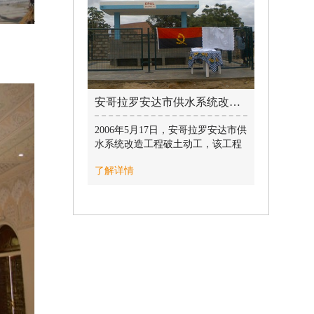
业主的充分肯定，为公司争得了荣
誉。
安哥拉罗安达市供水系统改造工程 / 2019-07-10
2006年5月17日，安哥拉罗安达市供
水系统改造工程破土动工，该工程
包括：新建净水厂、取水口、供水
了解详情
站、管线及沿线管井。该项目工期
紧、施工区域分布较广、施工难度
大，于2007年10月31日按时完工。
该工程作为安哥拉民生项目，受到
当地政府和民众的较大关注——中
国驻安哥拉大使馆大使参赞、安哥
拉财政部部长、安哥拉水利部部
长、安哥拉工程部部长等中安两国
政府官员参观视察本项目，对本项
目的施工进展表示肯定，得到业主
（EPAL）和监理公司（DAL）的较