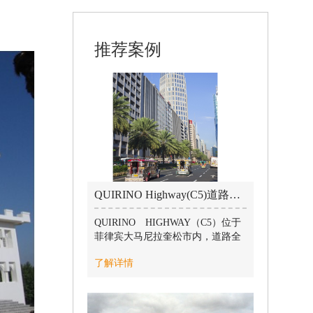
推荐案例
QUIRINO Highway(C5)道路工程 / 2019-07-10
QUIRINO HIGHWAY（C5）位于
菲律宾大马尼拉奎松市内，道路全
长12.052公里。面对当地恶劣的天
了解详情
气，项目部克服了交通拥堵、台风
肆虐、高温酷暑等诸多不利因素的
影响，加班加点、迎难而上，最终
按期完成了全部施工任务，赢得了