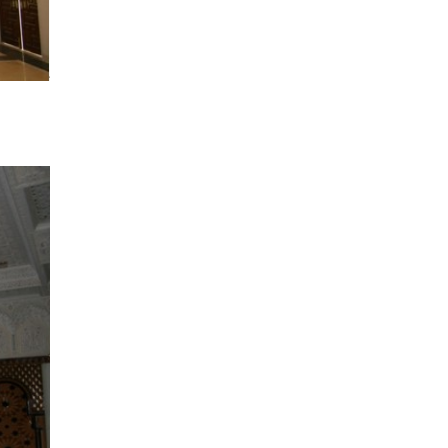
高评价，也受到当地居民的极大欢
迎。
2007年1月份本项目遭遇安哥拉“百
年不遇”的特大洪涝灾害，项目部本
着永不言败的坚定信念，克服困
难，勇攀高峰！得到业主、监理及
当地其他国内外建筑公司的尊重！