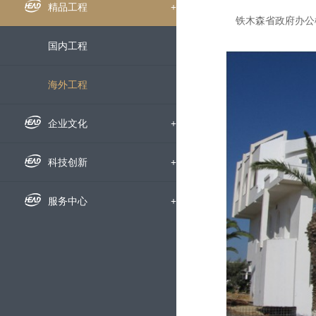
组织机构
企业新闻
精品工程
+
铁木森省政府办公
下属公司
通知公告
国内工程
发展历程
招标信息
海外工程
荣誉资质
媒体聚焦
企业文化
+
企业宣传片
企业文化
科技创新
+
员工风采
科研动态
服务中心
+
文明创建
科研成果
人才招聘
党群工作
技术交流
动态地图