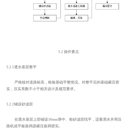
5.2
操作要点
5.2.1
透水基层整平
严格核对道路标高，检验基础平整情况。对整平后的基础碾压密
实，压实系数不小于相关设计及规范要求。
5.2.2
铺设砂滤层
在透水基层上部铺设
30mm
厚中、粗砂滤层找平，适量洒水并用压
路机或平板振捣器碾压振捣密实。