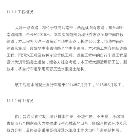
11.1.1
工程概况
大洋一路道路工程位于红岛片南部，西起规划岙东路，东至华中
南路辅路，全长约
2010
米。本次实施范围为现状岙东路至华中南路段
辅路，本工程将大洋一路东延至华中南路，长约
1500
米，待华中南路
辅路实施后，废除华中南路辅路至华中南路段。本次施工内容包括道路
工程、雨污水工程及各种专业管线工程。道路工程中的自行车道工程原
设计为沥青混凝土道路，经各方综合考虑，本工程大胆运用新工艺、新
技术，将自行车道采用高强度透水混凝土结构。
该工程透水混凝土自行车道于2014
年
7
月开工，
2015
年
6
月竣工 。
11.1.2
施工情况
由于普通沥青混凝土道路排水性差、外观生硬、不美观，考虑到
青岛市乃至国家都大力提倡建设生态城市的口号，经综合周边环境及承
载力分析，最终决定采用高强度透水混凝土作为自行车道的结构层。