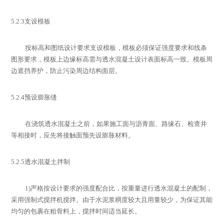
5.2.3
支设模板
按标高和图纸设计要求支设模板，模板必须保证强度要求和线条
图形要求，模板上边缘标高需与透水混凝土设计表面标高一致。模板周
边遮挡养护，防止污染周边结构面层。
5.2.4
预设膨胀缝
在浇筑透水混凝土之前，如果施工面与沥青面、路缘石、检查井
等相接时，应先将接触面预先设膨胀材料。
5.2.5
透水混凝土拌制
1)
严格按设计要求的强度配合比，按重量进行透水混凝土的配制，
采用强制式搅拌机搅拌。由于水泥浆稠度较大且用量较少，为保证其能
均匀的包裹在粗骨料上，搅拌时间适当延长。