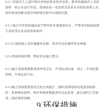
8.0.1
对操作工人进行有针对性的安全技术交底，要求机械操作人员听
指挥、听口令进行作业。现场应设一名指挥员及多名专职的巡视人员，
及时发现并解决提升和卸落过程中出现的问题。
8.0.2
施工中所有机械设备严禁司机手擅离操作台，严禁用手触摸或用
工具处理正在运转的机构件。
8.0.3
工地现场人员应佩戴安全帽，高空作业应佩带安全绳索。
8.0.4
挡墙结构外围，围设安全施工警示。
8.0.5
施工现场周围要保持环境卫生，不准乱倒垃圾、渣土，不准扔废
弃物，不准乱排污水。
8.0.6
施工现场要贯彻全过程文明施工，随时清理现场垃圾及拆除材
料，各种剩余材料、构件等物资都要及时运走处理，真正做到工完场
清；搞好场容场貌。
9
环保措施