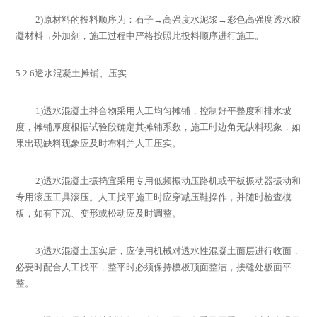
2)
原材料的投料顺序为：石子
→
高强度水泥浆
→
彩色高强度透水胶
凝材料
→
外加剂，施工过程中严格按照此投料顺序进行施工。
5.2.6
透水混凝土摊铺、压实
1)
透水混凝土拌合物采用人工均匀摊铺，控制好平整度和排水坡
度，摊铺厚度根据试验段确定其摊铺系数，施工时边角无缺料现象，如
果出现缺料现象应及时布料并人工压实。
2)
透水混凝土振捣宜采用专用低频振动压路机或平板振动器振动和
专用滚压工具滚压。人工找平施工时应穿减压鞋操作，并随时检查模
板，如有下沉、变形或松动应及时调整。
3)
透水混凝土压实后，应使用机械对透水性混凝土面层进行收面，
必要时配合人工找平，整平时必须保持模板顶面整洁，接缝处板面平
整。