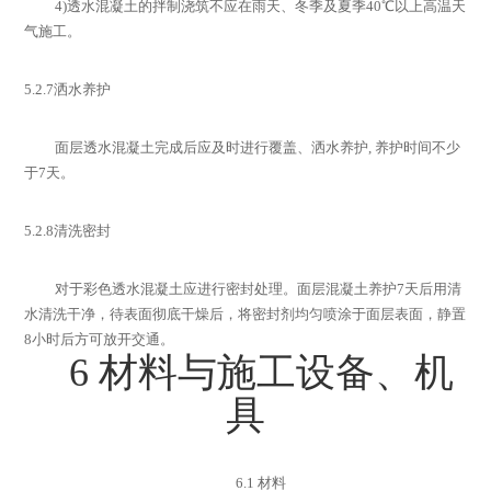
4)
透水混凝土的拌制浇筑不应在雨天、冬季及夏季
40
℃以上高温天
气施工。
5.2.7
洒水养护
面层透水混凝土完成后应及时进行覆盖、洒水养护
,
养护时间不少
于
7
天。
5.2.8
清洗密封
对于彩色透水混凝土应进行密封处理。面层混凝土养护
7
天后用清
水清洗干净，待表面彻底干燥后，将密封剂均匀喷涂于面层表面，静置
8
小时后方可放开交通。
6
材料与
施工设备、机
具
6.1
材料