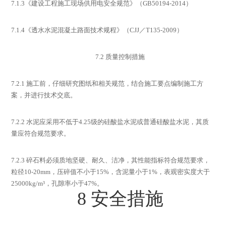
7.1.3
《建设工程施工现场供用电安全规范》（
GB50194-2014
）
7.1.4
《透水水泥混凝土路面技术规程》（
CJJ
／
T135-2009
）
7.2
质量控制措施
7.2.1
施工前，仔细研究图纸和相关规范，结合施工要点编制施工方
案，并进行技术交底。
7.2.2
水泥应采用不低于
4.25
级的硅酸盐水泥或普通硅酸盐水泥，其质
量应符合规范要求。
7.2.3
碎石料必须质地坚硬、耐久、洁净，其性能指标符合规范要求，
粒径
10-20mm
，压碎值不小于
15%
，含泥量小于
1%
，表观密实度大于
25000kg/m³
，孔隙率小于
47%
。
8
安全措施