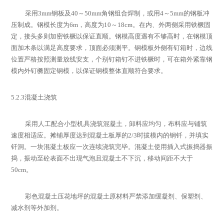
采用
3mm
钢板及
40
～
50mm
角钢组合焊制，或用
4
～
5mm
的钢板冲
压制成。钢模长度为
6m
，高度为
10
～
18cm
。在内、外两侧采用铁橛固
定，接头多则加密铁橛以保证直顺。钢模高度遇有不够高时，在钢模顶
面加木条以满足高度要求，顶面必须测平。钢模板外侧有钉箱时，边线
位置严格按照测量放线安支，个别钉箱钉不进铁橛时，可在箱外紧靠钢
模内外钉橛固定钢模，以保证钢模整体直顺符合要求。
5.2.3
混凝土浇筑
采用人工配合小型机具浇筑混凝土，卸料应均匀，布料应与铺筑
速度相适应。摊铺厚度达到混凝土板厚的
2/3
时拔模内的钢钎，并填实
钎洞。一块混凝土板应一次连续浇筑完毕。混凝土使用插入式振捣器振
捣，振动至砼表面不出现气泡且混凝土不下沉，移动间距不大于
50cm
。
彩色混凝土压花地坪的混凝土原材料严禁添加缓凝剂、保塑剂、
减水剂等外加剂。