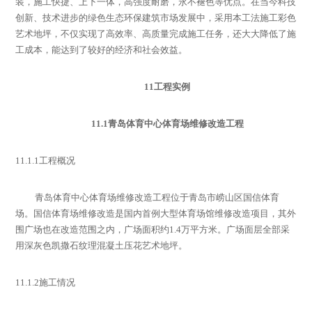
装，施工快捷、上下一体，高强度耐磨，永不褪色等优点。在当今科技
创新、技术进步的绿色生态环保建筑市场发展中，采用本工法施工彩色
艺术地坪，不仅实现了高效率、高质量完成施工任务，还大大降低了施
工成本，能达到了较好的经济和社会效益。
11
工程实例
11.1
青岛体育中心体育场维修改造工程
11.1.1
工程概况
青岛体育中心体育场维修改造工程位于青岛市崂山区国信体育
场
。
国信体育场维修改造是国内首例大型体育场馆维修改造项目，其外
围广场也在改造范围之内，广场面积约
1.4
万平方米。广场面层全部采
用深灰色凯撒石纹理混凝土压花艺术地坪。
11.1.2
施工情况