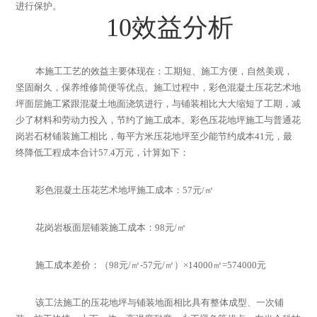
进行保护。
10
效益分析
本施工工艺的效益主要体现在：工期短、施工方便，自然美观，
坚固耐久，保养维修简便等优点。施工过程中，彩色混凝土压花艺术地
坪面层施工紧跟混凝土地面浇筑进行，与铺装相比大大缩短了工期，减
少了材料和劳动力投入，节约了施工成本。彩色压花地坪施工与普通花
岗岩石材铺装施工相比，每平方米压花地坪至少能节约成本
41
元，最
终降低工程成本合计
57.4
万元，计算如下：
彩色混凝土压花艺术地坪
施工成本：
57
元
/
㎡
花岗岩板面层铺装施工成本：
98
元
/
㎡
施工成本差价：（
98
元
/
㎡
-57
元
/
㎡
）
×14000
㎡
=574000
元
该工法施工的压花地坪与铺装地面相比具有整体成型、一次铺