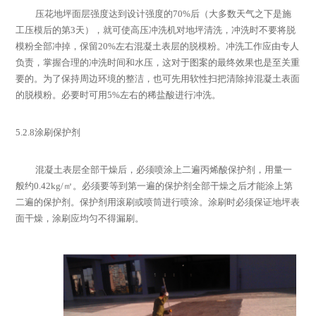
压花地坪面层强度达到设计强度的
70%
后（大多数天气之下是施
工压模后的第
3
天），就可使高压冲洗机对地坪清洗，冲洗时不要将脱
模粉全部冲掉，保留
20%
左右混凝土表层的脱模粉。冲洗工作应由专人
负责，掌握合理的冲洗时间和水压，这对于图案的最终效果也是至关重
要的。为了保持周边环境的整洁，也可先用软性扫把清除掉混凝土表面
的脱模粉。必要时可用
5%
左右的稀盐酸进行冲洗。
5.2.8
涂刷保护剂
混凝土表层全部干燥后，必须喷涂上二遍丙烯酸保护剂，用量一
般约
0.42kg/
㎡。必须要等到第一遍的保护剂全部干燥之后才能涂上第
二遍的保护剂。保护剂用滚刷或喷筒进行喷涂。涂刷时必须保证地坪表
面干燥，涂刷应均匀不得漏刷。