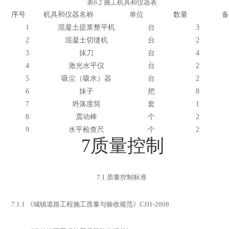
表
6.2
施工机具和仪器表
序号
机具和仪器名称
单位
数量
1
混凝土提浆整平机
台
3
2
混凝土切缝机
台
2
3
抹刀
台
4
4
激光水平仪
台
2
5
吸尘（吸水）器
台
2
6
抹子
把
8
7
坍落度筒
套
1
8
震动棒
个
2
9
水平检查尺
个
2
7
质量控制
7.1
质量控制标准
7.1.1
《城镇道路工程施工质量与验收规范》
CJJ1-2008