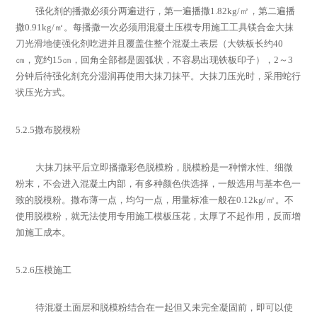
强化剂的播撒必须分两遍进行，第一遍播撒
1.82kg/
㎡，第二遍播
撒
0.91kg/
㎡。每播撒一次必须用混凝土压模专用施工工具镁合金大抹
刀光滑地使强化剂吃进并且覆盖住整个混凝土表层（大铁板长约
40
㎝，宽约
15
㎝，回角全部都是圆弧状，不容易出现铁板印子），
2
～
3
分钟后待强化剂充分湿润再使用大抹刀抹平。大抹刀压光时，采用蛇行
状压光方式。
5.2.5
撒布脱模粉
大抹刀抹平后立即播撒彩色脱模粉，脱模粉是一种憎水性、细微
粉末，不会进入混凝土内部，有多种颜色供选择，一般选用与基本色一
致的脱模粉。撒布薄一点，均匀一点，用量标准一般在
0.12kg/
㎡。不
使用脱模粉，就无法使用专用施工模板压花，太厚了不起作用，反而增
加施工成本。
5.2.6
压模施工
待混凝土面层和脱模粉结合在一起但又未完全凝固前，即可以使