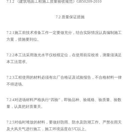
7.1.2
《建筑地面工程施工质量验收规范》
GB50209-2010
7.2
质量保证措施
7.2.1
施工前技术准备工作一定要做充分，结合实际情况认真编制施工
方案，措施要到位。
7.2.2
本工法采用激光水平仪校模定位，在使用前应校准，测量须满足
本工法需求。
7.2.3
工程使用的材料必须有出厂合格证及试验报告，不合格材料一律
不得进场。
7.2.4
对进场材料严格执行
“
四验
”
，即验品种、验规格、验质量、验数
量，认真把好质量关。
7.2.5
对临时堆放的材料，要做好防雨、防水及防潮工作。严禁在雨天
及大风天气进行施工，施工环境温度在
5
℃以上。