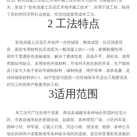
目
,
以
“
彩色混凝土压花艺术地坪施工技术研究与应用
”
为课题进行攻
关，形成了
“
彩色混凝土压花艺术地坪施工技术
”
，应用于该工程，取得
了良好的经济和社会效益，经总结提炼形成本工法。
2
工法特点
彩色混凝土压花艺术地坪一次性铺装，整体成型，抗压强度优
异，面层专用材料抗压强度为一般混凝土的
2
～
3
倍，耐磨耐腐性强，
相对于普通彩色道板铺装，解决了整体性差、高低不平、易松动、使用
周期短等缺点。采用绿色环保材料，节省对天然石材的开采，生产能耗
及污染大大低于瓷砖等烧制材料，铺制快捷，维护简单，成本低廉，是
传统铺装材料的
1/3
。由于垫层与面层一次性铺装非常适合工期紧张及
对完工时间有严格要求的工程。
3
适用范围
本工法可广泛应用于居家、商业及城建等各种场合所需的住宅小
区、市政设施等处的景观创造。如庭院、各种类型广场、小区内车道、
园林小径、停车场、公园人行道、河边小路、游泳池、校园、各种公共
场合的休闲小道集散地等各种娱乐场所的道路。是目前普通彩色道板的