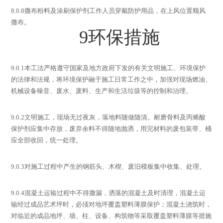
8.0.8
撒布粉料及涂刷保护剂工作人员穿戴防护用品，在上风位置顺风
撒布。
9
环保措施
9.0.1
本工法严格遵守国家及地方政府下发的有关文明施工、环境保护
的法律和法规，将环境保护融于施工日常工作之中，加强对现场燃油、
机械设备噪音、废水、废料、生产和生活垃圾等的控制和治理。
9.0.2
文明施工，现场无过夜灰，落地料随做随清。耐磨骨料及丙烯酸
保护剂应集中存放，废弃余料不得随地抛洒，用完材料的废包装带、桶
应全部收回，统一处理。
9.0.3
对施工过程中产生的钢筋头、木楔、废旧模板集中收集、处理。
9.0.4
混凝土运输过程中不得撒漏，洒落的混凝土及时清理，混凝土运
输经过成品艺术坪时，必须对地坪覆盖塑料薄膜保护；混凝土浇筑时，
对临近的成品
地坪、
墙、柱、设备、构筑物等采取覆盖塑料薄膜等措施