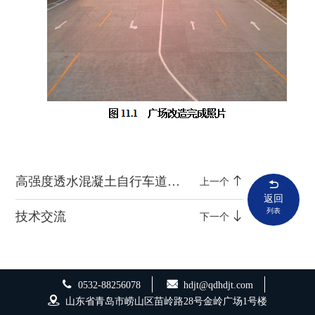
高强度透水混凝土自行车道施工工法
上一个
返回
列表
技术交流
下一个
0532-88256078
hdjt@qdhdjt.com
山东省青岛市崂山区苗岭路28号金岭广场1号楼