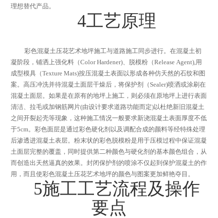
理想替代产品。
4
工艺原理
彩色混凝土压花艺术地坪施工与道路施工同步进行。在混凝土初
凝阶段，铺洒上强化料（
Color Hardener)
、脱模粉（
Release Agent),
用
成型模具（
Texture Mats)
按压混凝土表面以形成各种仿天然的石纹和图
案。高压冲洗并待混凝土面层干燥后，将保护剂（
Sealer)
喷洒或涂刷在
混凝土面层。如果是在原有的地坪上施工，则必须在原地坪上进行表面
清洁、拉毛或加钢筋网片
(
由设计要求道路功能而定
)
以杜绝新旧混凝土
之间开裂起壳等现象，这种施工情况一般要求新浇混凝土表面厚度不低
于
5cm
。彩色面层是通过彩色硬化剂以及调配合成的颜料等经特殊处理
后渗透进混凝土表层。粉末状的彩色脱模粉是用于压模过程中保证混凝
土面层完整的覆盖，同时提供第二种颜色与硬化剂的基本颜色组合，从
而创造出天然逼真的效果。封闭保护剂的喷涂不仅起到保护混凝土的作
用，而且使彩色混凝土压花艺术地坪的颜色与图案更加鲜艳夺目。
5
施工工艺流程及操作
要点