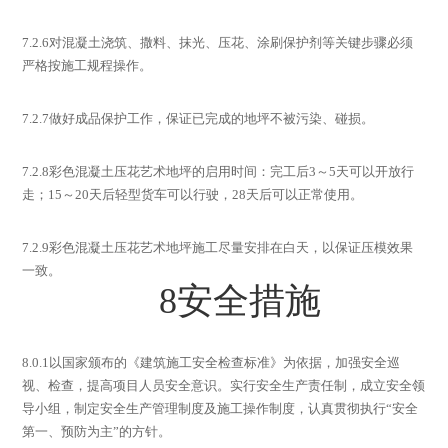
7.2.6
对混凝土浇筑、撒料、抹光、压花、涂刷保护剂等关键步骤必须
严格按施工规程操作。
7.2.7
做好成品保护工作，保证已完成的地坪不被污染、碰损。
7.2.8
彩色混凝土压花艺术地坪的启用时间：完工后
3
～
5
天可以开放行
走；
15
～
20
天后轻型货车可以行驶，
28
天后可以正常使用。
7.2.9
彩色混凝土压花艺术地坪施工尽量安排在白天，以保证压模效果
一致。
8
安全措施
8.0.1
以国家颁布的《建筑施工安全检查标准
》
为依据，加强安全巡
视、检查，提高项目人员安全意识。实行安全生产责任制，成立安全领
导小组，制定安全生产管理制度及施工操作制度，认真贯彻执行
“
安全
第一、预防为主
”
的方针。