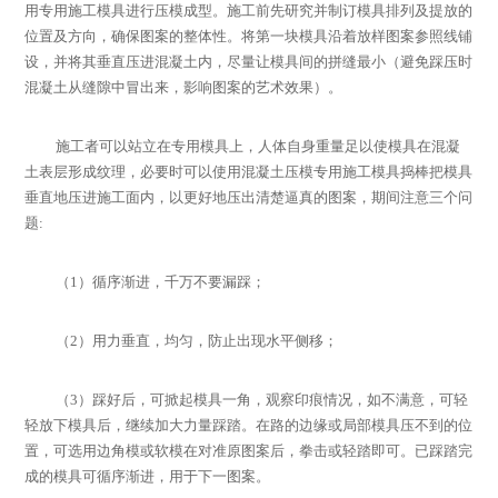
用专用施工模具进行压模成型。施工前先研究并制订模具排列及提放的
位置及方向，确保图案的整体性。将第一块模具沿着放样图案参照线铺
设，并将其垂直压进混凝土内，尽量让模具间的拼缝最小（避免踩压时
混凝土从缝隙中冒出来，影响图案的艺术效果）。
施工者可以站立在专用模具上，人体自身重量足以使模具在混凝
土表层形成纹理，必要时可以使用混凝土压模专用施工模具捣棒把模具
垂直地压进施工面内，以更好地压出清楚逼真的图案，期间注意三个问
题
:
（
1
）循序渐进，千万不要漏踩；
（
2
）用力垂直，均匀，防止出现水平侧移；
（
3
）踩好后，可掀起模具一角，观察印痕情况，如不满意，可轻
轻放下模具后，继续加大力量踩踏。在路的边缘或局部模具压不到的位
置，可选用边角模或软模在对准原图案后，拳击或轻踏即可。已踩踏完
成的模具可循序渐进，用于下一图案。