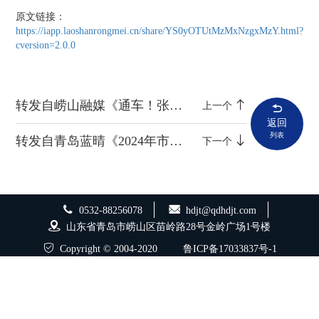
原文链接：
https://iapp.laoshanrongmei.cn/share/YS0yOTUtMzMxNzgxMzY.html?
cversion=2.0.0
转发自崂山融媒《通车！张村河片区的这座桥建成了》
上一个
返回
列表
转发自青岛蓝晴《2024年市政道路工程全要素质量精细化施工管理观摩活动举行》
下一个
0532-88256078
hdjt@qdhdjt.com
山东省青岛市崂山区苗岭路28号金岭广场1号楼
Copyright © 2004-2020
鲁ICP备17033837号-1