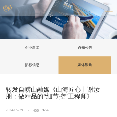
企业新闻
通知公告
招标信息
媒体聚焦
转发自崂山融媒《山海匠心丨谢汝
朋：做精品的“细节控”工程师》
2024-05-29
/
7654