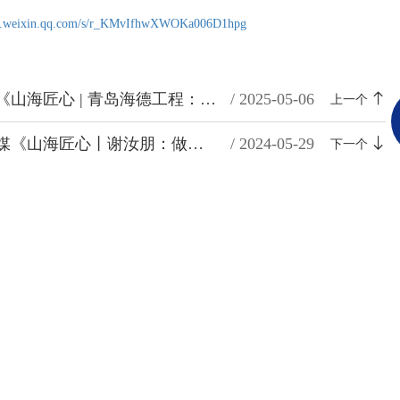
mp.weixin.qq.com/s/r_KMvIfhwXWOKa006D1hpg
转发自微崂山《山海匠心 | 青岛海德工程：以创新推动市政工程升级转型》
/ 2025-05-06
上一个
转发自崂山融媒《山海匠心丨谢汝朋：做精品的“细节控”工程师》
/ 2024-05-29
下一个