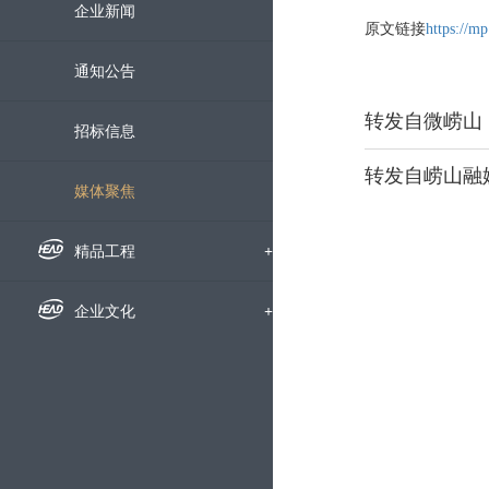
组织机构
企业新闻
原文链接
https://
下属公司
通知公告
发展历程
招标信息
荣誉资质
媒体聚焦
企业宣传片
精品工程
+
国内工程
企业文化
+
海外工程
企业文化
科技创新
+
员工风采
科研动态
服务中心
+