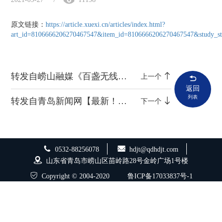
原文链接：
https://article.xuexi.cn/articles/index.html?
art_id=8106666206270467547&item_id=8106666206270467547&study_sty
转发自崂山融媒《百盏无线灯 照亮抗疫路》
上一个
返回
列表
转发自青岛新闻网【最新！环湾路-长沙路立交桥工程首联混凝土箱梁顺利浇筑完成】
下一个
0532-88256078
hdjt@qdhdjt.com
山东省青岛市崂山区苗岭路28号金岭广场1号楼
Copyright © 2004-2020
鲁ICP备17033837号-1