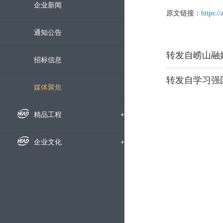
组织机构
企业新闻
原文链接：
https:
下属公司
通知公告
发展历程
招标信息
荣誉资质
媒体聚焦
企业宣传片
精品工程
+
国内工程
企业文化
+
海外工程
企业文化
科技创新
+
员工风采
科研动态
服务中心
+