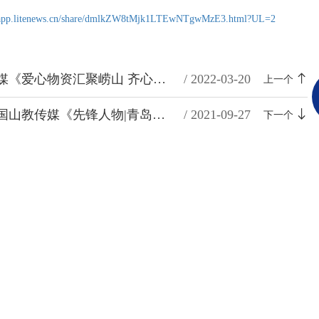
//app.litenews.cn/share/dmlkZW8tMjk1LTEwNTgwMzE3.html?UL=2
转发自崂山融媒《爱心物资汇聚崂山 齐心筑牢战“疫”堡垒》
/ 2022-03-20
上一个
转发自学习强国山教传媒《先锋人物|青岛海德工程集团李庚忠：传承工匠精神 发挥领军作用》
/ 2021-09-27
下一个