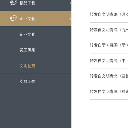
组织机构
企业新闻
精品工程
+
转发自文明青岛《月满
下属公司
通知公告
国内工程
企业文化
+
转发自文明青岛《九
发展历程
招标信息
海外工程
企业文化
转发自学习强国《学
荣誉资质
媒体聚焦
员工风采
转发自文明青岛《中
企业宣传片
文明创建
转发自文明青岛《震撼
党群工作
转发自文明青岛《处暑
科技创新
+
科研动态
服务中心
+