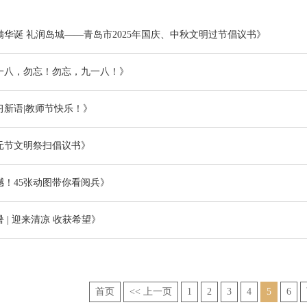
华诞 礼润岛城——青岛市2025年国庆、中秋文明过节倡议书》
一八，勿忘！勿忘，九一八！》
习新语|教师节快乐！》
元节文明祭扫倡议书》
！45张动图带你看阅兵》
 | 迎来清凉 收获希望》
首页
<< 上一页
1
2
3
4
5
6